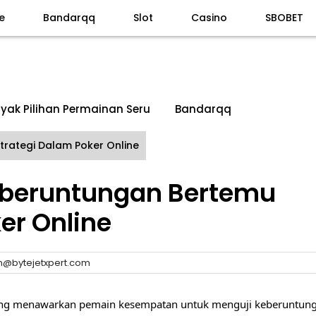
e
Bandarqq
Slot
Casino
SBOBET
nyak Pilihan Permainan Seru
Bandarqq
rategi Dalam Poker Online
eberuntungan Bertemu
er Online
@bytejetxpert.com
 yang menawarkan pemain kesempatan untuk menguji keberuntun