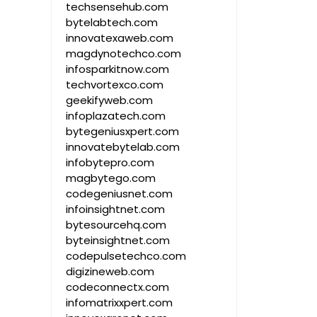
techsensehub.com
bytelabtech.com
innovatexaweb.com
magdynotechco.com
infosparkitnow.com
techvortexco.com
geekifyweb.com
infoplazatech.com
bytegeniusxpert.com
innovatebytelab.com
infobytepro.com
magbytego.com
codegeniusnet.com
infoinsightnet.com
bytesourcehq.com
byteinsightnet.com
codepulsetechco.com
digizineweb.com
codeconnectx.com
infomatrixxpert.com