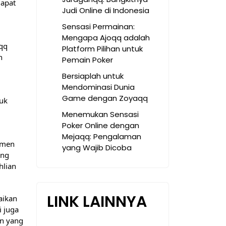
dapat
Judi Online di Indonesia
Sensasi Permainan:
Mengapa Ajoqq adalah
kqq
Platform Pilihan untuk
n
Pemain Poker
Bersiaplah untuk
Mendominasi Dunia
Game dengan Zoyaqq
tuk
Menemukan Sensasi
Poker Online dengan
Mejaqq: Pengalaman
amen
yang Wajib Dicoba
ing
hlian
LINK LAINNYA
aikan
i juga
n yang