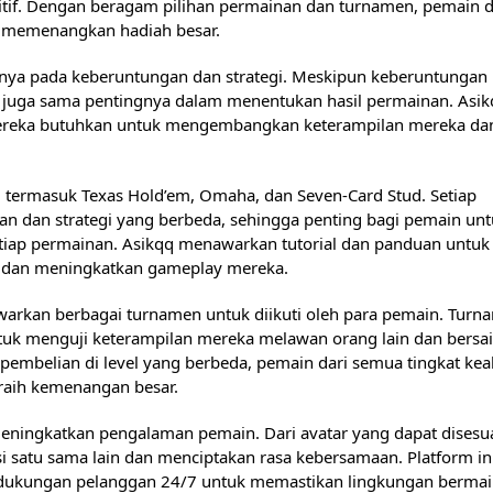
itif. Dengan beragam pilihan permainan dan turnamen, pemain 
 memenangkan hadiah besar.
nnya pada keberuntungan dan strategi. Meskipun keberuntungan
i juga sama pentingnya dalam menentukan hasil permainan. Asi
ereka butuhkan untuk mengembangkan keterampilan mereka da
 termasuk Texas Hold’em, Omaha, dan Seven-Card Stud. Setiap
n dan strategi yang berbeda, sehingga penting bagi pemain un
tiap permainan. Asikqq menawarkan tutorial dan panduan untuk
 dan meningkatkan gameplay mereka.
awarkan berbagai turnamen untuk diikuti oleh para pemain. Turn
ntuk menguji keterampilan mereka melawan orang lain dan bersa
embelian di level yang berbeda, pemain dari semua tingkat kea
raih kemenangan besar.
eningkatkan pengalaman pemain. Dari avatar yang dapat disesu
i satu sama lain dan menciptakan rasa kebersamaan. Platform in
ukungan pelanggan 24/7 untuk memastikan lingkungan bermai