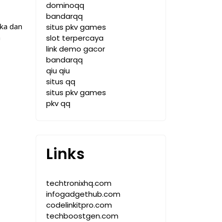
dominoqq
bandarqq
eka dan
situs pkv games
n
slot terpercaya
link demo gacor
bandarqq
qiu qiu
situs qq
situs pkv games
pkv qq
njalani
tujuan
Links
techtronixhq.com
infogadgethub.com
codelinkitpro.com
techboostgen.com