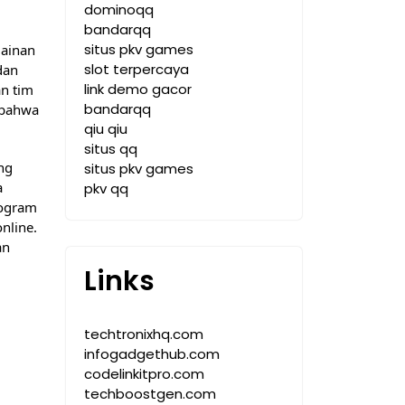
dominoqq
bandarqq
situs pkv games
mainan
slot terpercaya
dan
link demo gacor
n tim
bandarqq
 bahwa
qiu qiu
situs qq
ng
situs pkv games
a
pkv qq
rogram
nline.
an
Links
techtronixhq.com
infogadgethub.com
 online
codelinkitpro.com
techboostgen.com