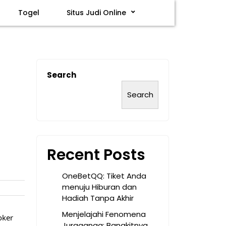
Togel
Situs Judi Online
Search
Search
Recent Posts
OneBetQQ: Tiket Anda
menuju Hiburan dan
Hadiah Tanpa Akhir
Menjelajahi Fenomena
oker
Juraganqq: Bangkitnya