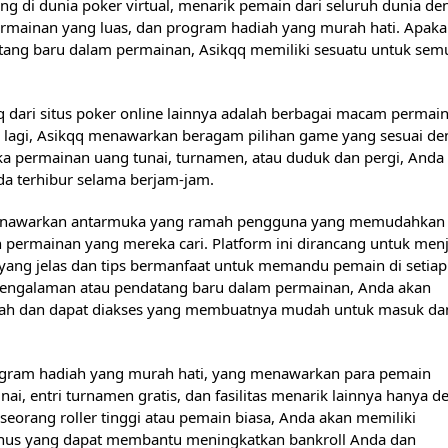
g di dunia poker virtual, menarik pemain dari seluruh dunia d
rmainan yang luas, dan program hadiah yang murah hati. Apak
tang baru dalam permainan, Asikqq memiliki sesuatu untuk sem
 dari situs poker online lainnya adalah berbagai macam permai
k lagi, Asikqq menawarkan beragam pilihan game yang sesuai d
uka permainan uang tunai, turnamen, atau duduk dan pergi, Anda
 terhibur selama berjam-jam.
 menawarkan antarmuka yang ramah pengguna yang memudahkan
permainan yang mereka cari. Platform ini dirancang untuk menj
 yang jelas dan tips bermanfaat untuk memandu pemain di setiap
pengalaman atau pendatang baru dalam permainan, Anda akan
ah dan dapat diakses yang membuatnya mudah untuk masuk da
program hadiah yang murah hati, yang menawarkan para pemain
, entri turnamen gratis, dan fasilitas menarik lainnya hanya d
orang roller tinggi atau pemain biasa, Anda akan memiliki
nus yang dapat membantu meningkatkan bankroll Anda dan