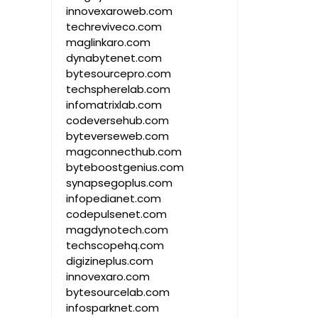
innovexaroweb.com
techreviveco.com
maglinkaro.com
dynabytenet.com
bytesourcepro.com
techspherelab.com
infomatrixlab.com
codeversehub.com
byteverseweb.com
magconnecthub.com
byteboostgenius.com
synapsegoplus.com
infopedianet.com
codepulsenet.com
magdynotech.com
techscopehq.com
digizineplus.com
innovexaro.com
bytesourcelab.com
infosparknet.com