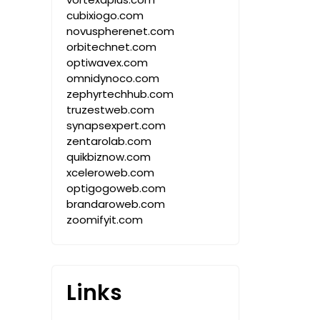
cubixiogo.com
novuspherenet.com
orbitechnet.com
optiwavex.com
omnidynoco.com
zephyrtechhub.com
truzestweb.com
synapsexpert.com
zentarolab.com
quikbiznow.com
xceleroweb.com
optigogoweb.com
brandaroweb.com
zoomifyit.com
Links