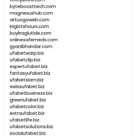
byteboosttech.com
magnexushub.com
virtuogoweb.com
biglotshours.com
buyliraglutide.com
onlinesafemeds.com
gyanibhandar.com
ufabetwarp.biz
ufabetclip.biz
expertufabet.biz
fantasyufabet.biz
ufabetsiam.biz
swissufabet.biz
ufabetbusiness.biz
greenufabet.biz
ufabetcolor.biz
extraufabet.biz
ufabetlife.biz
ufabetsolutions.biz
socialufabet.biz