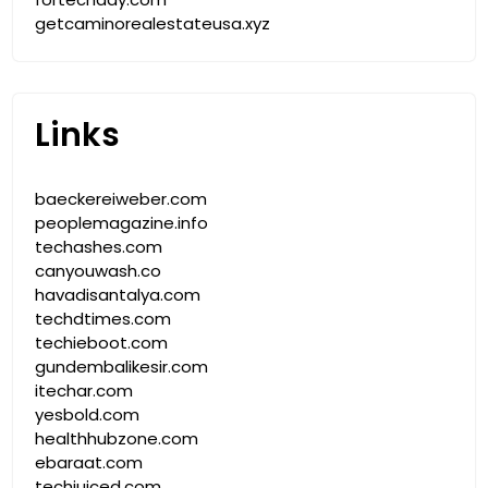
getcaminorealestateusa.xyz
Links
baeckereiweber.com
peoplemagazine.info
techashes.com
canyouwash.co
havadisantalya.com
techdtimes.com
techieboot.com
gundembalikesir.com
itechar.com
yesbold.com
healthhubzone.com
ebaraat.com
techjuiced.com