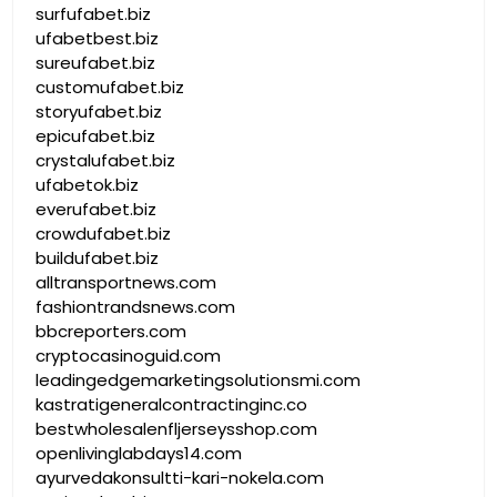
surfufabet.biz
ufabetbest.biz
sureufabet.biz
customufabet.biz
storyufabet.biz
epicufabet.biz
crystalufabet.biz
ufabetok.biz
everufabet.biz
crowdufabet.biz
buildufabet.biz
alltransportnews.com
fashiontrandsnews.com
bbcreporters.com
cryptocasinoguid.com
leadingedgemarketingsolutionsmi.com
kastratigeneralcontractinginc.co
bestwholesalenfljerseysshop.com
openlivinglabdays14.com
ayurvedakonsultti-kari-nokela.com