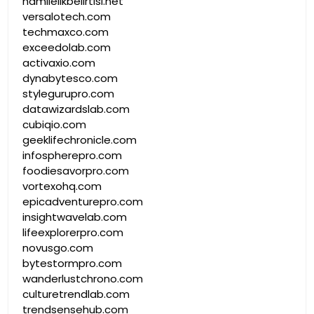
hamilelikbelirtisi.net
versalotech.com
techmaxco.com
exceedolab.com
activaxio.com
dynabytesco.com
stylegurupro.com
datawizardslab.com
cubiqio.com
geeklifechronicle.com
infospherepro.com
foodiesavorpro.com
vortexohq.com
epicadventurepro.com
insightwavelab.com
lifeexplorerpro.com
novusgo.com
bytestormpro.com
wanderlustchrono.com
culturetrendlab.com
trendsensehub.com