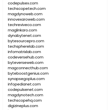
codepulsex.com
techscopetech.com
magdynoweb.com
innovexaroweb.com
techreviveco.com
maglinkaro.com
dynabytenet.com
bytesourcepro.com
techspherelab.com
infomatrixlab.com
codeversehub.com
byteverseweb.com
magconnecthub.com
byteboostgenius.com
synapsegoplus.com
infopedianet.com
codepulsenet.com
magdynotech.com
techscopehq.com
digizineplus.com