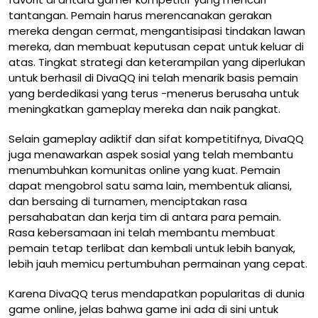
tantangan. Pemain harus merencanakan gerakan
mereka dengan cermat, mengantisipasi tindakan lawan
mereka, dan membuat keputusan cepat untuk keluar di
atas. Tingkat strategi dan keterampilan yang diperlukan
untuk berhasil di DivaQQ ini telah menarik basis pemain
yang berdedikasi yang terus -menerus berusaha untuk
meningkatkan gameplay mereka dan naik pangkat.
Selain gameplay adiktif dan sifat kompetitifnya, DivaQQ
juga menawarkan aspek sosial yang telah membantu
menumbuhkan komunitas online yang kuat. Pemain
dapat mengobrol satu sama lain, membentuk aliansi,
dan bersaing di turnamen, menciptakan rasa
persahabatan dan kerja tim di antara para pemain.
Rasa kebersamaan ini telah membantu membuat
pemain tetap terlibat dan kembali untuk lebih banyak,
lebih jauh memicu pertumbuhan permainan yang cepat.
Karena DivaQQ terus mendapatkan popularitas di dunia
game online, jelas bahwa game ini ada di sini untuk