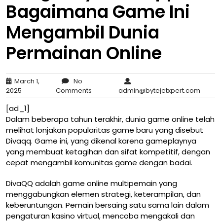
Bagaimana Game Ini
Mengambil Dunia
Permainan Online
March 1,
No
2025
Comments
admin@bytejetxpert.com
[ad_1]
Dalam beberapa tahun terakhir, dunia game online telah
melihat lonjakan popularitas game baru yang disebut
Divaqq. Game ini, yang dikenal karena gameplaynya
yang membuat ketagihan dan sifat kompetitif, dengan
cepat mengambil komunitas game dengan badai.
DivaQQ adalah game online multipemain yang
menggabungkan elemen strategi, keterampilan, dan
keberuntungan. Pemain bersaing satu sama lain dalam
pengaturan kasino virtual, mencoba mengakali dan