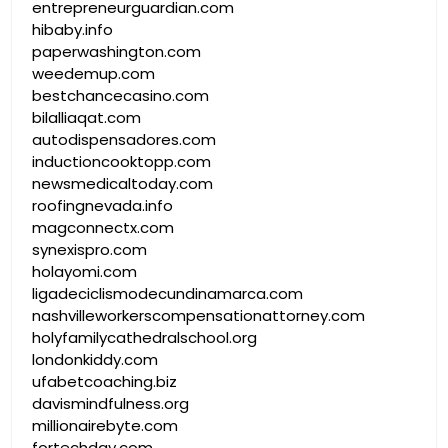
entrepreneurguardian.com
hibaby.info
paperwashington.com
weedemup.com
bestchancecasino.com
bilalliaqat.com
autodispensadores.com
inductioncooktopp.com
newsmedicaltoday.com
roofingnevada.info
magconnectx.com
synexispro.com
holayomi.com
ligadeciclismodecundinamarca.com
nashvilleworkerscompensationattorney.com
holyfamilycathedralschool.org
londonkiddy.com
ufabetcoaching.biz
davismindfulness.org
millionairebyte.com
fortechday.com