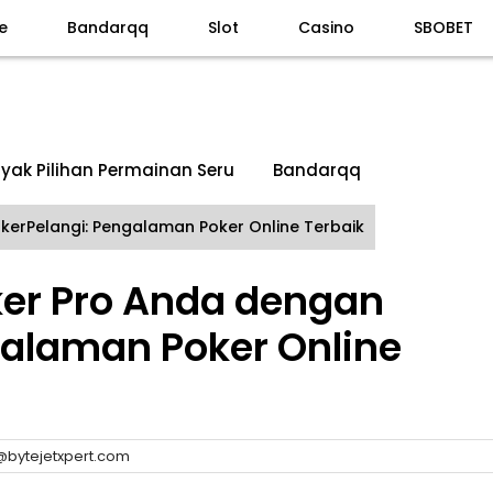
e
Bandarqq
Slot
Casino
SBOBET
nyak Pilihan Permainan Seru
Bandarqq
erPelangi: Pengalaman Poker Online Terbaik
er Pro Anda dengan
galaman Poker Online
bytejetxpert.com