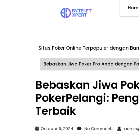
Skip
Hom
to
content
Situs Poker Online Terpopuler dengan Ba
Bebaskan Jiwa Poker Pro Anda dengan Pok
Bebaskan Jiwa Pok
PokerPelangi: Pen
Terbaik
October 6, 2024
No Comments
admin@