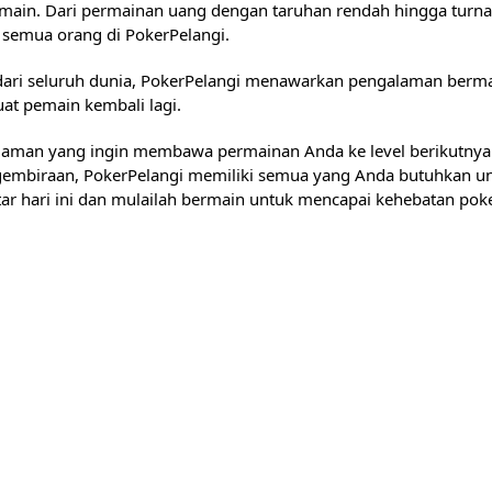
pemain. Dari permainan uang dengan taruhan rendah hingga tur
k semua orang di PokerPelangi.
ari seluruh dunia, PokerPelangi menawarkan pengalaman berm
at pemain kembali lagi.
alaman yang ingin membawa permainan Anda ke level berikutnya
gembiraan, PokerPelangi memiliki semua yang Anda butuhkan u
ar hari ini dan mulailah bermain untuk mencapai kehebatan poke
h Dekat
Mengungkap Rahasia Wargaqq: Melihat Lebih
Platform Game Online 