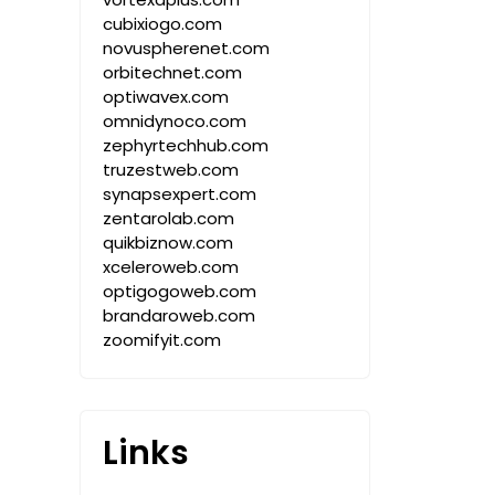
cubixiogo.com
novuspherenet.com
orbitechnet.com
optiwavex.com
omnidynoco.com
zephyrtechhub.com
truzestweb.com
synapsexpert.com
zentarolab.com
quikbiznow.com
xceleroweb.com
optigogoweb.com
brandaroweb.com
zoomifyit.com
Links