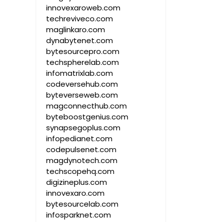
innovexaroweb.com
techreviveco.com
maglinkaro.com
dynabytenet.com
bytesourcepro.com
techspherelab.com
infomatrixlab.com
codeversehub.com
byteverseweb.com
magconnecthub.com
byteboostgenius.com
synapsegoplus.com
infopedianet.com
codepulsenet.com
magdynotech.com
techscopehq.com
digizineplus.com
innovexaro.com
bytesourcelab.com
infosparknet.com