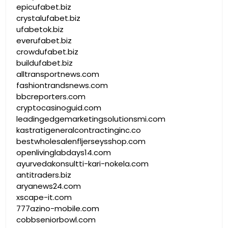
epicufabet.biz
crystalufabet.biz
ufabetok.biz
everufabet.biz
crowdufabet.biz
buildufabet.biz
alltransportnews.com
fashiontrandsnews.com
bbcreporters.com
cryptocasinoguid.com
leadingedgemarketingsolutionsmi.com
kastratigeneralcontractinginc.co
bestwholesalenfljerseysshop.com
openlivinglabdays14.com
ayurvedakonsultti-kari-nokela.com
antitraders.biz
aryanews24.com
xscape-it.com
777azino-mobile.com
cobbseniorbowl.com