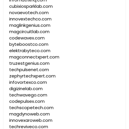
cubixiosparklab.com
novaevotech.com
innovextechco.com
maglinkgenius.com
magcircuitlab.com
codewavex.com
byteboostco.com
elektrabyteco.com
magconnectxpert.com
truzestgenius.com
techpulsenet.com
zephyrtechxpert.com
infovortexco.com
digizinelab.com
techwavego.com
codepulsex.com
techscopetech.com
magdynoweb.com
innovexaroweb.com
techreviveco.com