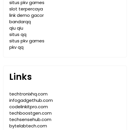
situs pkv games
slot terpercaya
link demo gacor
bandarqq
qiu qiu
situs qq
situs pkv games
pkv qq
Links
techtronixhq.com
infogadgethub.com
codelinkitpro.com
techboostgen.com
techsensehub.com
bytelabtech.com