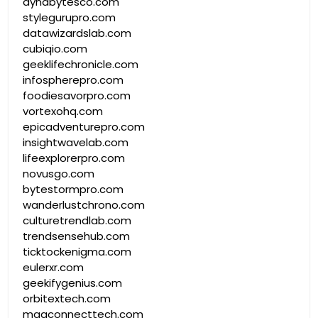
dynabytesco.com
stylegurupro.com
datawizardslab.com
cubiqio.com
geeklifechronicle.com
infospherepro.com
foodiesavorpro.com
vortexohq.com
epicadventurepro.com
insightwavelab.com
lifeexplorerpro.com
novusgo.com
bytestormpro.com
wanderlustchrono.com
culturetrendlab.com
trendsensehub.com
ticktockenigma.com
eulerxr.com
geekifygenius.com
orbitextech.com
magconnecttech.com