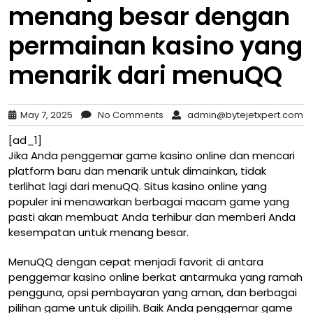
menang besar dengan
permainan kasino yang
menarik dari menuQQ
May 7, 2025
No Comments
admin@bytejetxpert.com
[ad_1]
Jika Anda penggemar game kasino online dan mencari
platform baru dan menarik untuk dimainkan, tidak
terlihat lagi dari menuQQ. Situs kasino online yang
populer ini menawarkan berbagai macam game yang
pasti akan membuat Anda terhibur dan memberi Anda
kesempatan untuk menang besar.
MenuQQ dengan cepat menjadi favorit di antara
penggemar kasino online berkat antarmuka yang ramah
pengguna, opsi pembayaran yang aman, dan berbagai
pilihan game untuk dipilih. Baik Anda penggemar game