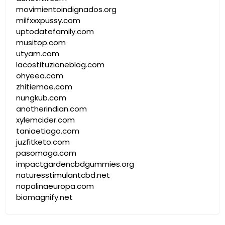
movimientoindignados.org
milfxxxpussy.com
uptodatefamily.com
musitop.com
utyam.com
lacostituzioneblog.com
ohyeea.com
zhitiemoe.com
nungkub.com
anotherindian.com
xylemcider.com
taniaetiago.com
juzfitketo.com
pasomaga.com
impactgardencbdgummies.org
naturesstimulantcbd.net
nopalinaeuropa.com
biomagnify.net