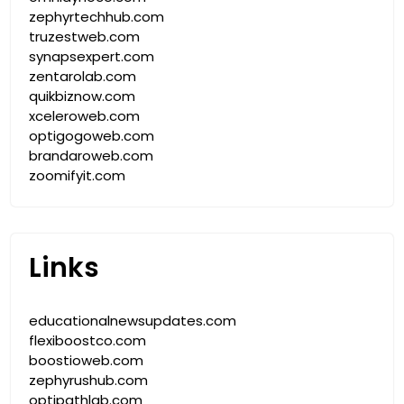
zephyrtechhub.com
truzestweb.com
synapsexpert.com
zentarolab.com
quikbiznow.com
xceleroweb.com
optigogoweb.com
brandaroweb.com
zoomifyit.com
Links
educationalnewsupdates.com
flexiboostco.com
boostioweb.com
zephyrushub.com
optipathlab.com