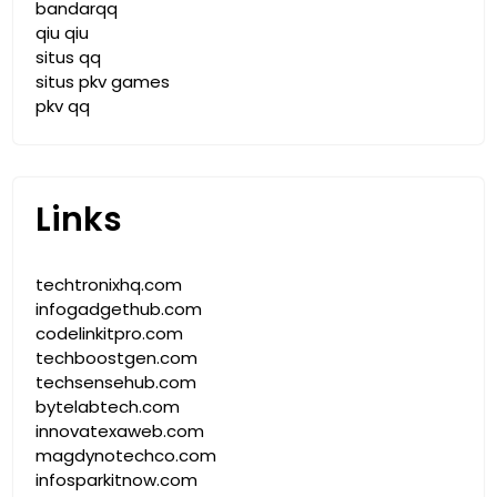
bandarqq
qiu qiu
situs qq
situs pkv games
pkv qq
Links
techtronixhq.com
infogadgethub.com
codelinkitpro.com
techboostgen.com
techsensehub.com
bytelabtech.com
innovatexaweb.com
magdynotechco.com
infosparkitnow.com