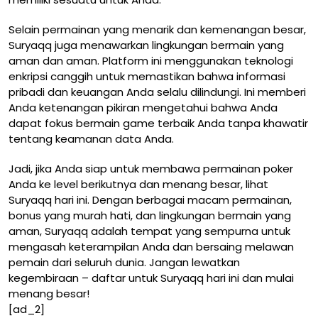
Selain permainan yang menarik dan kemenangan besar,
Suryaqq juga menawarkan lingkungan bermain yang
aman dan aman. Platform ini menggunakan teknologi
enkripsi canggih untuk memastikan bahwa informasi
pribadi dan keuangan Anda selalu dilindungi. Ini memberi
Anda ketenangan pikiran mengetahui bahwa Anda
dapat fokus bermain game terbaik Anda tanpa khawatir
tentang keamanan data Anda.
Jadi, jika Anda siap untuk membawa permainan poker
Anda ke level berikutnya dan menang besar, lihat
Suryaqq hari ini. Dengan berbagai macam permainan,
bonus yang murah hati, dan lingkungan bermain yang
aman, Suryaqq adalah tempat yang sempurna untuk
mengasah keterampilan Anda dan bersaing melawan
pemain dari seluruh dunia. Jangan lewatkan
kegembiraan – daftar untuk Suryaqq hari ini dan mulai
menang besar!
[ad_2]