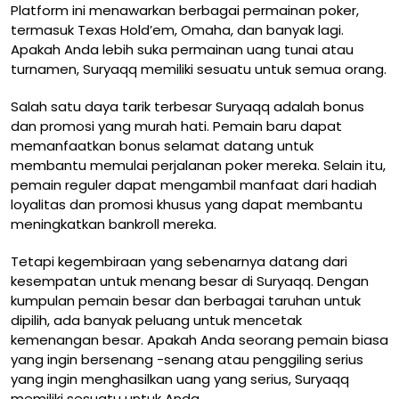
Platform ini menawarkan berbagai permainan poker,
termasuk Texas Hold’em, Omaha, dan banyak lagi.
Apakah Anda lebih suka permainan uang tunai atau
turnamen, Suryaqq memiliki sesuatu untuk semua orang.
Salah satu daya tarik terbesar Suryaqq adalah bonus
dan promosi yang murah hati. Pemain baru dapat
memanfaatkan bonus selamat datang untuk
membantu memulai perjalanan poker mereka. Selain itu,
pemain reguler dapat mengambil manfaat dari hadiah
loyalitas dan promosi khusus yang dapat membantu
meningkatkan bankroll mereka.
Tetapi kegembiraan yang sebenarnya datang dari
kesempatan untuk menang besar di Suryaqq. Dengan
kumpulan pemain besar dan berbagai taruhan untuk
dipilih, ada banyak peluang untuk mencetak
kemenangan besar. Apakah Anda seorang pemain biasa
yang ingin bersenang -senang atau penggiling serius
yang ingin menghasilkan uang yang serius, Suryaqq
memiliki sesuatu untuk Anda.