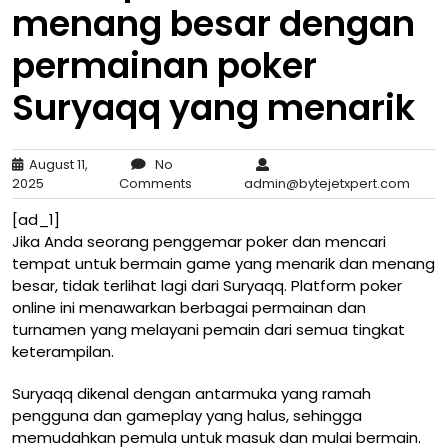
menang besar dengan
permainan poker
Suryaqq yang menarik
August 11,
No
2025
Comments
admin@bytejetxpert.com
[ad_1]
Jika Anda seorang penggemar poker dan mencari
tempat untuk bermain game yang menarik dan menang
besar, tidak terlihat lagi dari Suryaqq. Platform poker
online ini menawarkan berbagai permainan dan
turnamen yang melayani pemain dari semua tingkat
keterampilan.
Suryaqq dikenal dengan antarmuka yang ramah
pengguna dan gameplay yang halus, sehingga
memudahkan pemula untuk masuk dan mulai bermain.