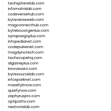
techspherelab.com
infomatrixlab.com
codeversehub.com
byteverseweb.com
magconnecthub.com
byteboostgenius.com
synapsegoplus.com
infopedianet.com
codepulsenet.com
magdynotech.com
techscopehq.com
digizineplus.com
innovexaro.com
bytesourcelab.com
infosparknet.com
maxxifyitnow.com
quixifynow.com
zephyruspro.com
optipathx.com
nextronixlab.com