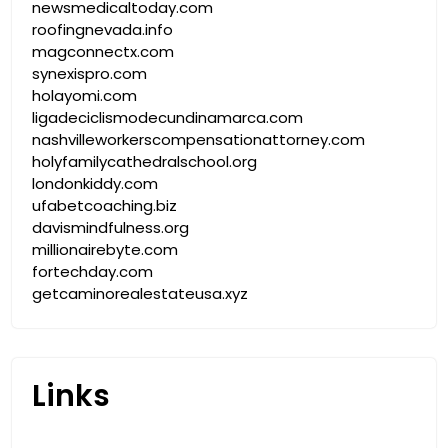
newsmedicaltoday.com
roofingnevada.info
magconnectx.com
synexispro.com
holayomi.com
ligadeciclismodecundinamarca.com
nashvilleworkerscompensationattorney.com
holyfamilycathedralschool.org
londonkiddy.com
ufabetcoaching.biz
davismindfulness.org
millionairebyte.com
fortechday.com
getcaminorealestateusa.xyz
Links