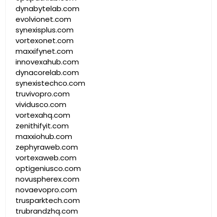
dynabytelab.com
evolvionet.com
synexisplus.com
vortexonet.com
maxxifynet.com
innovexahub.com
dynacorelab.com
synexistechco.com
truvivopro.com
vividusco.com
vortexahq.com
zenithifyit.com
maxxiohub.com
zephyraweb.com
vortexaweb.com
optigeniusco.com
novuspherex.com
novaevopro.com
trusparktech.com
trubrandzhq.com