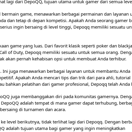
ihat lagi dari DepoQQ, tujuan utama untuk gamer dari semua leve
l bermain game, menawarkan berbagai permainan dan layanan 
a dan tetap di depan kompetisi. Apakah Anda seorang gamer b
rius ingin bersaing di level tinggi, Depoqq memiliki sesuatu un
an game yang luas. Dari favorit klasik seperti poker dan blackj
an Call of Duty, Depoqq memiliki sesuatu untuk semua orang. Deng
dak akan pernah kehabisan opsi untuk membuat Anda terhibur.
n. Ini juga menawarkan berbagai layanan untuk membantu Anda
itif. Apakah Anda mencari tips dan trik dari para ahli, tutorial
bahkan pelatihan dari gamer profesional, Depoqq telah Anda l
epoQQ juga membanggakan diri pada komunitas gamernya. Deng
l, DepoQQ adalah tempat di mana gamer dapat terhubung, berbag
bersaing di turnamen dan acara.
 level berikutnya, tidak terlihat lagi dari Depoqq. Dengan berb
oQQ adalah tujuan utama bagi gamer yang ingin meningkatkan