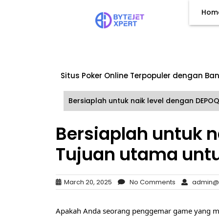
Skip
Hom
to
content
Situs Poker Online Terpopuler dengan Ba
Bersiaplah untuk naik level dengan DEPO
Bersiaplah untuk n
Tujuan utama unt
March 20, 2025
No Comments
admin@b
Apakah Anda seorang penggemar game yang me