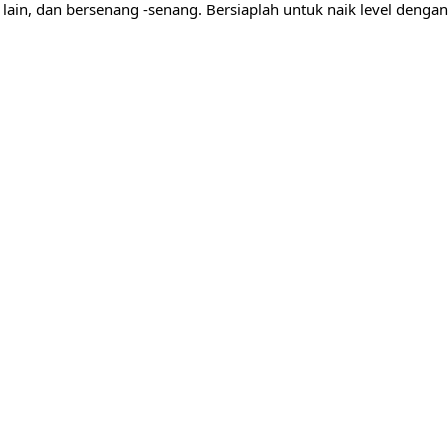
ain, dan bersenang -senang. Bersiaplah untuk naik level dengan
akhir
Masuk Aksi: Mengapa Anda Harus Mencoba 