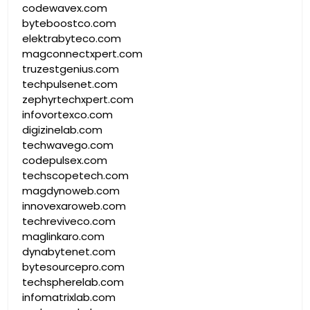
codewavex.com
byteboostco.com
elektrabyteco.com
magconnectxpert.com
truzestgenius.com
techpulsenet.com
zephyrtechxpert.com
infovortexco.com
digizinelab.com
techwavego.com
codepulsex.com
techscopetech.com
magdynoweb.com
innovexaroweb.com
techreviveco.com
maglinkaro.com
dynabytenet.com
bytesourcepro.com
techspherelab.com
infomatrixlab.com