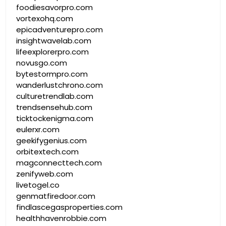
foodiesavorpro.com
vortexohq.com
epicadventurepro.com
insightwavelab.com
lifeexplorerpro.com
novusgo.com
bytestormpro.com
wanderlustchrono.com
culturetrendlab.com
trendsensehub.com
ticktockenigma.com
eulerxr.com
geekifygenius.com
orbitextech.com
magconnecttech.com
zenifyweb.com
livetogel.co
genmatfiredoor.com
findlascegasproperties.com
healthhavenrobbie.com