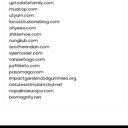
uptodatefamily.com
musitop.com
utyam.com
lacostituzioneblog.com
ohyeea.com
zhitiemoe.com
nungkub.com
anotherindian.com
xylemcider.com
taniaetiago.com
juzfitketo.com
pasomaga.com
impactgardencbdgummies.org
naturesstimulantcbd.net
nopalinaeuropa.com
biomagnify.net