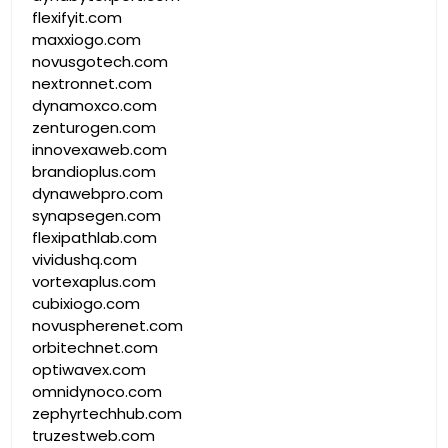
flexifyit.com
maxxiogo.com
novusgotech.com
nextronnet.com
dynamoxco.com
zenturogen.com
innovexaweb.com
brandioplus.com
dynawebpro.com
synapsegen.com
flexipathlab.com
vividushq.com
vortexaplus.com
cubixiogo.com
novuspherenet.com
orbitechnet.com
optiwavex.com
omnidynoco.com
zephyrtechhub.com
truzestweb.com