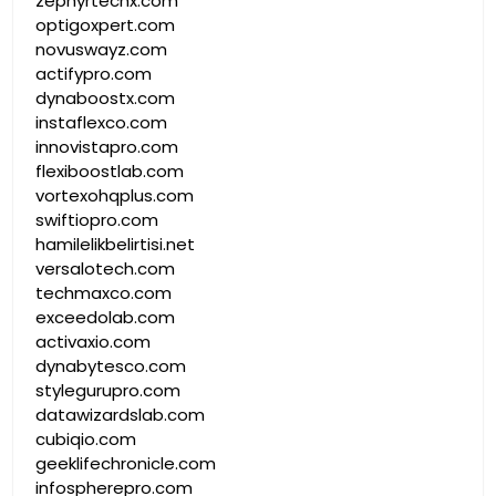
zephyrtechx.com
optigoxpert.com
novuswayz.com
actifypro.com
dynaboostx.com
instaflexco.com
innovistapro.com
flexiboostlab.com
vortexohqplus.com
swiftiopro.com
hamilelikbelirtisi.net
versalotech.com
techmaxco.com
exceedolab.com
activaxio.com
dynabytesco.com
stylegurupro.com
datawizardslab.com
cubiqio.com
geeklifechronicle.com
infospherepro.com