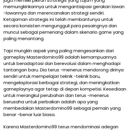
juga memiliki pikiran strategis yang tajam yang
memungkinkannya untuk mengantisipasi gerakan lawan
-lawannya dan merencanakan strategi sendiri.
Ketajaman strategis ini telah membantunya untuk
secara konsisten mengungguli para pesaingnya dan
muncul sebagai pemenang dalam skenario game yang
paling menantang.
Tapi mungkin aspek yang paling mengesankan dari
gameplay Masterdomino99 adalah kemampuannya
untuk beradaptasi dan berevolusi dalam menghadapi
tantangan baru. Dia terus -menerus mendorong dirinya
sendiri untuk mempelajari teknik -teknik baru,
mengeksplorasi berbagai strategi, dan meningkatkan
gameplaynya agar tetap di depan kompetisi. Kesediaan
untuk merangkul perubahan dan terus -menerus
berusaha untuk perbaikan adalah apa yang
membedakan Masterdomino99 sebagai pemain yang
benar -benar luar biasa.
Karena Masterdomino99 terus mendominasi adegan