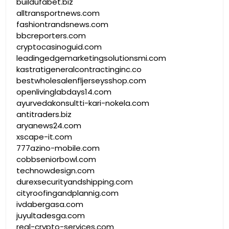
buildufabet.biz
alltransportnews.com
fashiontrandsnews.com
bbcreporters.com
cryptocasinoguid.com
leadingedgemarketingsolutionsmi.com
kastratigeneralcontractinginc.co
bestwholesalenfljerseysshop.com
openlivinglabdays14.com
ayurvedakonsultti-kari-nokela.com
antitraders.biz
aryanews24.com
xscape-it.com
777azino-mobile.com
cobbseniorbowl.com
technowdesign.com
durexsecurityandshipping.com
cityroofingandplannig.com
ivdabergasa.com
juyultadesga.com
real-crypto-services.com