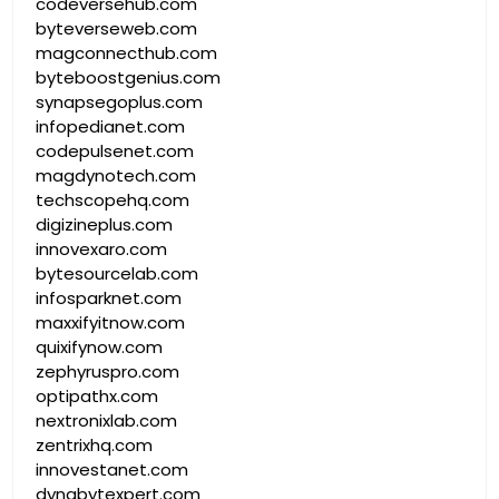
codeversehub.com
byteverseweb.com
magconnecthub.com
byteboostgenius.com
synapsegoplus.com
infopedianet.com
codepulsenet.com
magdynotech.com
techscopehq.com
digizineplus.com
innovexaro.com
bytesourcelab.com
infosparknet.com
maxxifyitnow.com
quixifynow.com
zephyruspro.com
optipathx.com
nextronixlab.com
zentrixhq.com
innovestanet.com
dynabytexpert.com