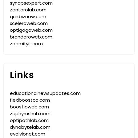
synapsexpert.com
zentarolab.com
quikbiznow.com
xceleroweb.com
optigogoweb.com
brandaroweb.com
zoomifyit.com
Links
educationalnewsupdates.com
flexiboostco.com
boostioweb.com
zephyrushub.com
optipathlab.com
dynabytelab.com
evolvionet.com