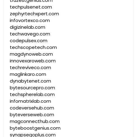
truzestgenius.com
techpulsenet.com
zephyrtechxpert.com
infovortexco.com
digizinelab.com
techwavego.com
codepulsex.com
techscopetech.com
magdynoweb.com
innovexaroweb.com
techreviveco.com
maglinkaro.com
dynabytenet.com
bytesourcepro.com
techspherelab.com
infomatrixlab.com
codeversehub.com
byteverseweb.com
magconnecthub.com
byteboostgenius.com
synapsegoplus.com