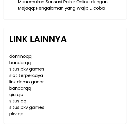
Menemukan Sensasi Poker Online dengan
Mejaqq: Pengalaman yang Wajib Dicoba
LINK LAINNYA
dominoqq
bandarqq
situs pkv games
slot terpercaya
link demo gacor
bandarqq
qiu qiu
situs qq
situs pkv games
pkv qq