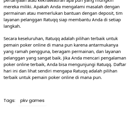
pertanyaan atau kekhawatiran apa pun yang mungkin
mereka miliki. Apakah Anda mengalami masalah dengan
permainan atau memerlukan bantuan dengan deposit, tim
layanan pelanggan Ratuqq siap membantu Anda di setiap
langkah.
Secara keseluruhan, Ratuqq adalah pilihan terbaik untuk
pemain poker online di mana pun karena antarmukanya
yang ramah pengguna, beragam permainan, dan layanan
pelanggan yang sangat baik. Jika Anda mencari pengalaman
poker online terbaik, Anda bisa mengunjungi Ratuqq. Daftar
hari ini dan lihat sendiri mengapa Ratuqq adalah pilihan
terbaik untuk pemain poker online di mana pun.
Tags:
pkv games
Post
Bangkitnya
Mengapa RajaQQ Menjadi
Masterdomino99: Kekuatan
Pilihan Utama Para
navigation
yang Mendominasi dalam
Penggemar Poker Online
Game Online