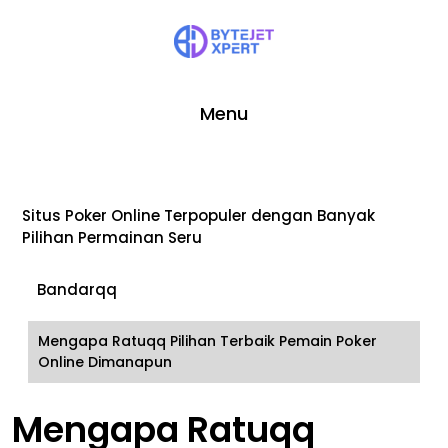
Skip
to
content
Menu
Situs Poker Online Terpopuler dengan Banyak
Pilihan Permainan Seru
Bandarqq
Mengapa Ratuqq Pilihan Terbaik Pemain Poker
Online Dimanapun
Mengapa Ratuqq