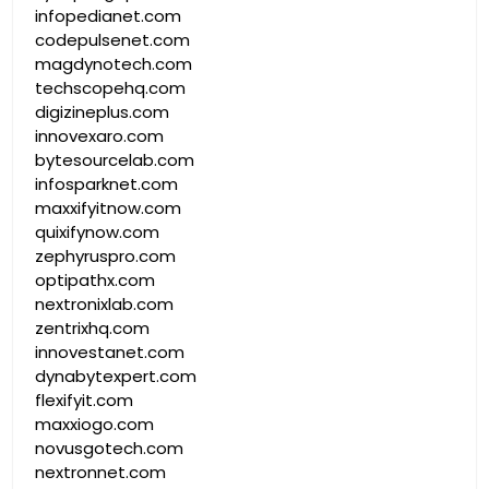
infopedianet.com
codepulsenet.com
magdynotech.com
techscopehq.com
digizineplus.com
innovexaro.com
bytesourcelab.com
infosparknet.com
maxxifyitnow.com
quixifynow.com
zephyruspro.com
optipathx.com
nextronixlab.com
zentrixhq.com
innovestanet.com
dynabytexpert.com
flexifyit.com
maxxiogo.com
novusgotech.com
nextronnet.com