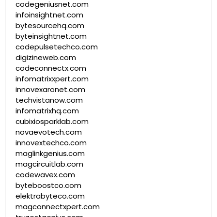
codegeniusnet.com
infoinsightnet.com
bytesourcehq.com
byteinsightnet.com
codepulsetechco.com
digizineweb.com
codeconnectx.com
infomatrixxpert.com
innovexaronet.com
techvistanow.com
infomatrixhq.com
cubixiosparklab.com
novaevotech.com
innovextechco.com
maglinkgenius.com
magcircuitlab.com
codewavex.com
byteboostco.com
elektrabyteco.com
magconnectxpert.com