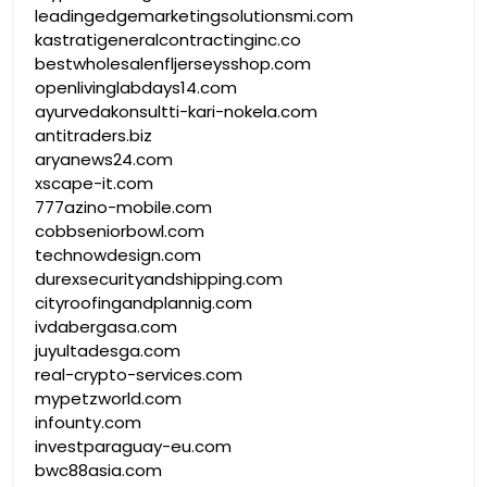
leadingedgemarketingsolutionsmi.com
kastratigeneralcontractinginc.co
bestwholesalenfljerseysshop.com
openlivinglabdays14.com
ayurvedakonsultti-kari-nokela.com
antitraders.biz
aryanews24.com
xscape-it.com
777azino-mobile.com
cobbseniorbowl.com
technowdesign.com
durexsecurityandshipping.com
cityroofingandplannig.com
ivdabergasa.com
juyultadesga.com
real-crypto-services.com
mypetzworld.com
infounty.com
investparaguay-eu.com
bwc88asia.com