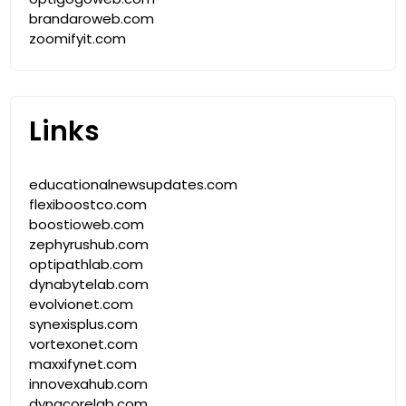
brandaroweb.com
zoomifyit.com
Links
educationalnewsupdates.com
flexiboostco.com
boostioweb.com
zephyrushub.com
optipathlab.com
dynabytelab.com
evolvionet.com
synexisplus.com
vortexonet.com
maxxifynet.com
innovexahub.com
dynacorelab.com