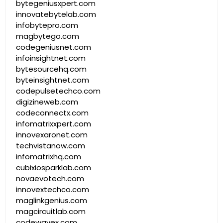
bytegeniusxpert.com
innovatebytelab.com
infobytepro.com
magbytego.com
codegeniusnet.com
infoinsightnet.com
bytesourcehq.com
byteinsightnet.com
codepulsetechco.com
digizineweb.com
codeconnectx.com
infomatrixxpert.com
innovexaronet.com
techvistanow.com
infomatrixhq.com
cubixiosparklab.com
novaevotech.com
innovextechco.com
maglinkgenius.com
magcircuitlab.com
codewavex.com