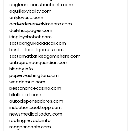
eagleoneconstructiontx.com
equiflexvitality.com
onlylovesg.com
activedesenvolvimento.com
dailyhubpages.com
idnplaysbobet.com
sattakingvikidadacall.com
bestbolaslotgames.com
sattamatkafixedgamehere.com
entrepreneurguardian.com
hibaby.info
paperwashington.com
weedemup.com
bestchancecasino.com
bilalliaqat.com
autodispensadores.com
inductioncooktopp.com
newsmedicaltoday.com
roofingnevada.info
magconnectx.com