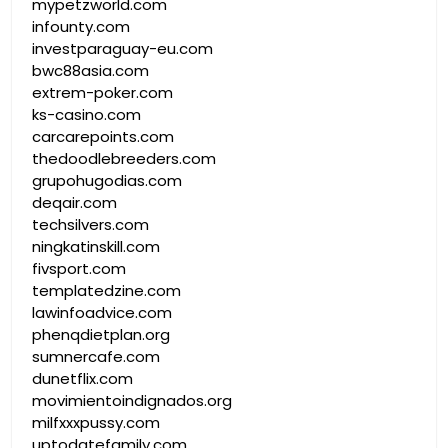
mypetzworld.com
infounty.com
investparaguay-eu.com
bwc88asia.com
extrem-poker.com
ks-casino.com
carcarepoints.com
thedoodlebreeders.com
grupohugodias.com
deqair.com
techsilvers.com
ningkatinskill.com
fivsport.com
templatedzine.com
lawinfoadvice.com
phenqdietplan.org
sumnercafe.com
dunetflix.com
movimientoindignados.org
milfxxxpussy.com
uptodatefamily.com