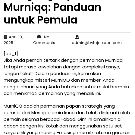
Murniqq: Panduan
untuk Pemula
April 19,
No
2025
Comments
admin@bytejetxpert.com
[ad_1]
Jika Anda pernah tertarik dengan permainan Murniqq
tetapi merasa kewalahan dengan kompleksitasnya,
jangan takut! Dalam panduan ini, kami akan
mengungkap misteri MurniQQ dan memberi Anda
pengetahuan yang Anda butuhkan untuk mulai bermain
dan menikmati permainan yang menarik ini.
MurniQQ adalah permainan papan strategis yang
berasal dari Mesopotamia kuno dan telah dinikmati oleh
pemain selama berabad -abad. Gim ini dimainkan di
papan dengan kisi kotak dan menggunakan satu set
karya unik yang masing -masing memiliki aturan gerakan