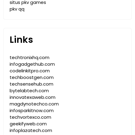
situs pkv games
pkv qq
Links
techtronixhq.com
infogadgethub.com
codelinkitpro.com
techboostgen.com
techsensehub.com
bytelabtech.com
innovatexaweb.com
magdynotechco.com
infosparkitnow.com
techvortexco.com
geekifyweb.com
infoplazatech.com