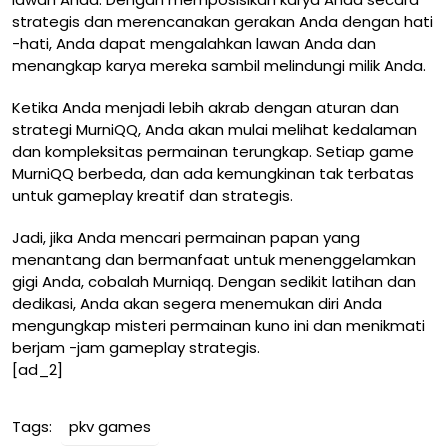
strategis dan merencanakan gerakan Anda dengan hati
-hati, Anda dapat mengalahkan lawan Anda dan
menangkap karya mereka sambil melindungi milik Anda.
Ketika Anda menjadi lebih akrab dengan aturan dan
strategi MurniQQ, Anda akan mulai melihat kedalaman
dan kompleksitas permainan terungkap. Setiap game
MurniQQ berbeda, dan ada kemungkinan tak terbatas
untuk gameplay kreatif dan strategis.
Jadi, jika Anda mencari permainan papan yang
menantang dan bermanfaat untuk menenggelamkan
gigi Anda, cobalah Murniqq. Dengan sedikit latihan dan
dedikasi, Anda akan segera menemukan diri Anda
mengungkap misteri permainan kuno ini dan menikmati
berjam -jam gameplay strategis.
[ad_2]
Tags:
pkv games