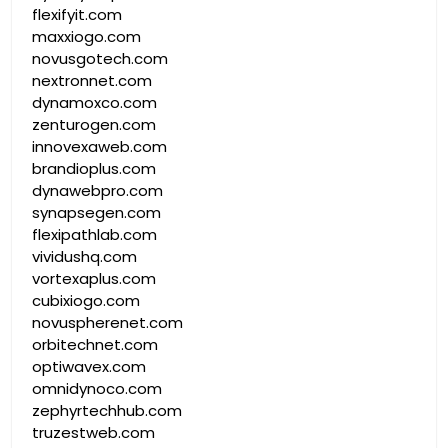
flexifyit.com
maxxiogo.com
novusgotech.com
nextronnet.com
dynamoxco.com
zenturogen.com
innovexaweb.com
brandioplus.com
dynawebpro.com
synapsegen.com
flexipathlab.com
vividushq.com
vortexaplus.com
cubixiogo.com
novuspherenet.com
orbitechnet.com
optiwavex.com
omnidynoco.com
zephyrtechhub.com
truzestweb.com