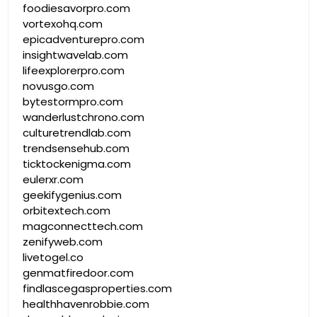
foodiesavorpro.com
vortexohq.com
epicadventurepro.com
insightwavelab.com
lifeexplorerpro.com
novusgo.com
bytestormpro.com
wanderlustchrono.com
culturetrendlab.com
trendsensehub.com
ticktockenigma.com
eulerxr.com
geekifygenius.com
orbitextech.com
magconnecttech.com
zenifyweb.com
livetogel.co
genmatfiredoor.com
findlascegasproperties.com
healthhavenrobbie.com