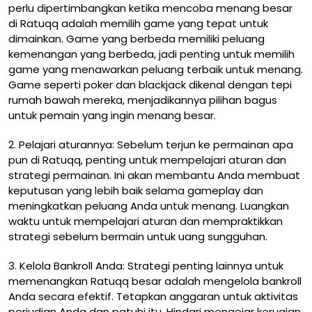
perlu dipertimbangkan ketika mencoba menang besar
di Ratuqq adalah memilih game yang tepat untuk
dimainkan. Game yang berbeda memiliki peluang
kemenangan yang berbeda, jadi penting untuk memilih
game yang menawarkan peluang terbaik untuk menang.
Game seperti poker dan blackjack dikenal dengan tepi
rumah bawah mereka, menjadikannya pilihan bagus
untuk pemain yang ingin menang besar.
2. Pelajari aturannya: Sebelum terjun ke permainan apa
pun di Ratuqq, penting untuk mempelajari aturan dan
strategi permainan. Ini akan membantu Anda membuat
keputusan yang lebih baik selama gameplay dan
meningkatkan peluang Anda untuk menang. Luangkan
waktu untuk mempelajari aturan dan mempraktikkan
strategi sebelum bermain untuk uang sungguhan.
3. Kelola Bankroll Anda: Strategi penting lainnya untuk
memenangkan Ratuqq besar adalah mengelola bankroll
Anda secara efektif. Tetapkan anggaran untuk aktivitas
perjudian Anda dan patuhi itu. Hindari mengejar kerugian