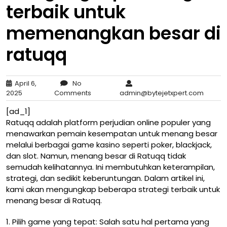
terbaik untuk
memenangkan besar di
ratuqq
April 6,
No
2025
Comments
admin@bytejetxpert.com
[ad_1]
Ratuqq adalah platform perjudian online populer yang
menawarkan pemain kesempatan untuk menang besar
melalui berbagai game kasino seperti poker, blackjack,
dan slot. Namun, menang besar di Ratuqq tidak
semudah kelihatannya. Ini membutuhkan keterampilan,
strategi, dan sedikit keberuntungan. Dalam artikel ini,
kami akan mengungkap beberapa strategi terbaik untuk
menang besar di Ratuqq.
1. Pilih game yang tepat: Salah satu hal pertama yang