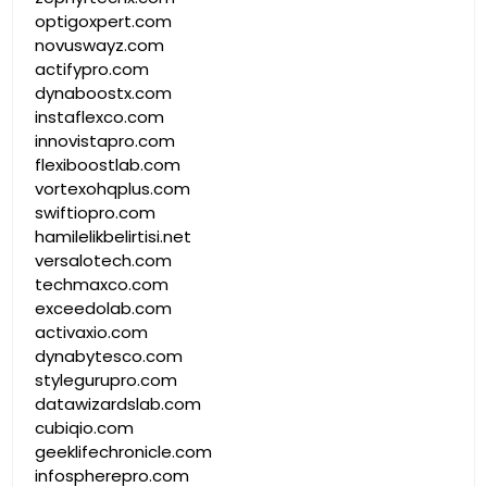
optigoxpert.com
novuswayz.com
actifypro.com
dynaboostx.com
instaflexco.com
innovistapro.com
flexiboostlab.com
vortexohqplus.com
swiftiopro.com
hamilelikbelirtisi.net
versalotech.com
techmaxco.com
exceedolab.com
activaxio.com
dynabytesco.com
stylegurupro.com
datawizardslab.com
cubiqio.com
geeklifechronicle.com
infospherepro.com