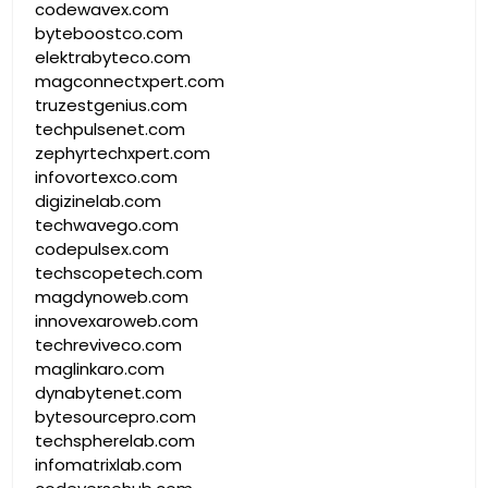
codewavex.com
byteboostco.com
elektrabyteco.com
magconnectxpert.com
truzestgenius.com
techpulsenet.com
zephyrtechxpert.com
infovortexco.com
digizinelab.com
techwavego.com
codepulsex.com
techscopetech.com
magdynoweb.com
innovexaroweb.com
techreviveco.com
maglinkaro.com
dynabytenet.com
bytesourcepro.com
techspherelab.com
infomatrixlab.com