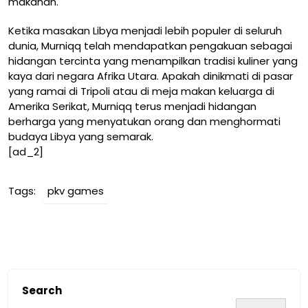
makanan.
Ketika masakan Libya menjadi lebih populer di seluruh
dunia, Murniqq telah mendapatkan pengakuan sebagai
hidangan tercinta yang menampilkan tradisi kuliner yang
kaya dari negara Afrika Utara. Apakah dinikmati di pasar
yang ramai di Tripoli atau di meja makan keluarga di
Amerika Serikat, Murniqq terus menjadi hidangan
berharga yang menyatukan orang dan menghormati
budaya Libya yang semarak.
[ad_2]
Tags:
pkv games
Post
Temukan Dunia MenuQQ
Bandarjudiqq: Bintang yang
yang Menyenangkan: Tujuan
Meningkatnya Perjudian
navigation
Permainan Online Terbaik
Online
Anda
Search