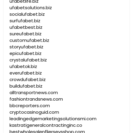
ufabetlife.biz
ufabetsolutions.biz
socialufabet.biz
surfufabet.biz
ufabetbest.biz
sureufabet.biz
customufabet.biz
storyufabet.biz
epicufabet.biz
crystalufabet.biz
ufabetok.biz
everufabet.biz
crowdufabet.biz
buildufabet.biz
alltransportnews.com
fashiontrandsnews.com
bbcreporters.com
cryptocasinoguid.com
leadingedgemarketingsolutionsmi.com
kastratigeneralcontractinginc.co
bestwholesalenfljerseysshop.com