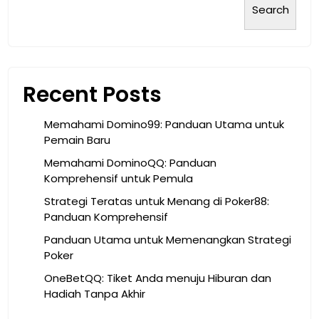
Search
Recent Posts
Memahami Domino99: Panduan Utama untuk
Pemain Baru
Memahami DominoQQ: Panduan
Komprehensif untuk Pemula
Strategi Teratas untuk Menang di Poker88:
Panduan Komprehensif
Panduan Utama untuk Memenangkan Strategi
Poker
OneBetQQ: Tiket Anda menuju Hiburan dan
Hadiah Tanpa Akhir