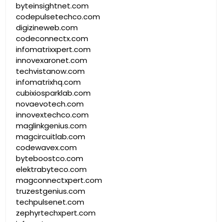
byteinsightnet.com
codepulsetechco.com
digizineweb.com
codeconnectx.com
infomatrixxpert.com
innovexaronet.com
techvistanow.com
infomatrixhq.com
cubixiosparklab.com
novaevotech.com
innovextechco.com
maglinkgenius.com
magcircuitlab.com
codewavex.com
byteboostco.com
elektrabyteco.com
magconnectxpert.com
truzestgenius.com
techpulsenet.com
zephyrtechxpert.com