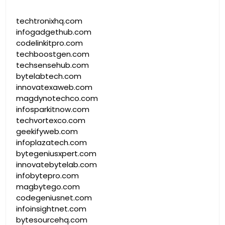
techtronixhq.com
infogadgethub.com
codelinkitpro.com
techboostgen.com
techsensehub.com
bytelabtech.com
innovatexaweb.com
magdynotechco.com
infosparkitnow.com
techvortexco.com
geekifyweb.com
infoplazatech.com
bytegeniusxpert.com
innovatebytelab.com
infobytepro.com
magbytego.com
codegeniusnet.com
infoinsightnet.com
bytesourcehq.com