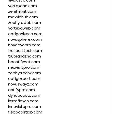
vividusco.com
vortexahq.com
zenithifyit.com
maxxiohub.com
zephyraweb.com
vortexaweb.com
optigeniusco.com
novuspherex.com
novaevopro.com
trusparktech.com
trubrandzhq.com
boostifynet.com
nexventpro.com
zephyrtechx.com
optigoxpert.com
novuswayz.com
actifypro.com
dynaboostx.com
instaflexco.com
innovistapro.com
flexiboostlab.com