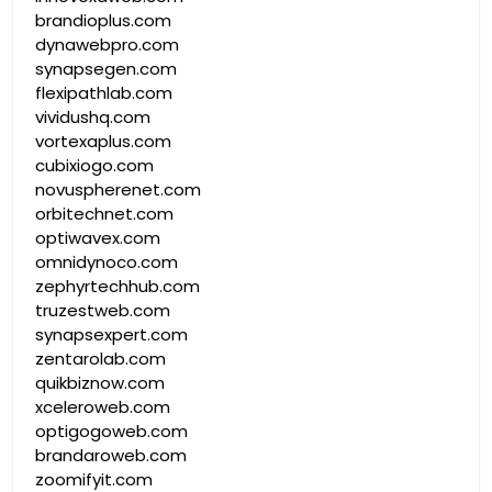
brandioplus.com
dynawebpro.com
synapsegen.com
flexipathlab.com
vividushq.com
vortexaplus.com
cubixiogo.com
novuspherenet.com
orbitechnet.com
optiwavex.com
omnidynoco.com
zephyrtechhub.com
truzestweb.com
synapsexpert.com
zentarolab.com
quikbiznow.com
xceleroweb.com
optigogoweb.com
brandaroweb.com
zoomifyit.com