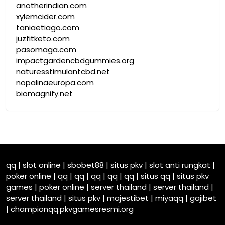
anotherindian.com
xylemcider.com
taniaetiago.com
juzfitketo.com
pasomaga.com
impactgardencbdgummies.org
naturesstimulantcbd.net
nopalinaeuropa.com
biomagnify.net
qq
|
slot online
|
sbobet88
|
situs pkv
|
slot anti rungkat
|
poker online
|
qq
|
qq
|
qq
|
qq
|
qq
|
situs qq
|
situs pkv
games
|
poker online
|
server thailand
|
server thailand
|
server thailand
|
situs pkv
|
majestibet
|
miyaqq
|
gajibet
|
championqq.pkvgamesresmi.org