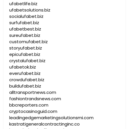
ufabetlife.biz
ufabetsolutions.biz
socialufabet.biz
surfufabet.biz
ufabetbest.biz
sureufabet.biz
customufabet.biz
storyufabet.biz
epicufabet.biz
crystalufabet.biz
ufabetok.biz
everufabet.biz
crowdufabet.biz
buildufabet.biz
alltransportnews.com
fashiontrandsnews.com
bbcreporters.com
cryptocasinoguid.com
leadingedgemarketingsolutionsmi.com
kastratigeneralcontractinginc.co