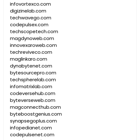
infovortexco.com
digizinelab.com
techwavego.com
codepulsex.com
techscopetech.com
magdynoweb.com
innovexaroweb.com
techreviveco.com
maglinkaro.com
dynabytenet.com
bytesourcepro.com
techspherelab.com
infomatrixlab.com
codeversehub.com
byteverseweb.com
magconnecthub.com
byteboostgenius.com
synapsegoplus.com
infopedianet.com
codepulsenet.com