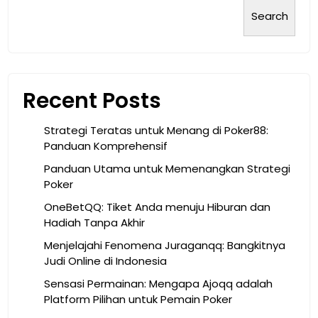
Search
Recent Posts
Strategi Teratas untuk Menang di Poker88:
Panduan Komprehensif
Panduan Utama untuk Memenangkan Strategi
Poker
OneBetQQ: Tiket Anda menuju Hiburan dan
Hadiah Tanpa Akhir
Menjelajahi Fenomena Juraganqq: Bangkitnya
Judi Online di Indonesia
Sensasi Permainan: Mengapa Ajoqq adalah
Platform Pilihan untuk Pemain Poker