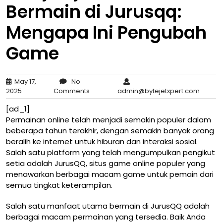
Bermain di Jurusqq:
Mengapa Ini Pengubah
Game
May 17,
No
2025
Comments
admin@bytejetxpert.com
[ad_1]
Permainan online telah menjadi semakin populer dalam
beberapa tahun terakhir, dengan semakin banyak orang
beralih ke internet untuk hiburan dan interaksi sosial.
Salah satu platform yang telah mengumpulkan pengikut
setia adalah JurusQQ, situs game online populer yang
menawarkan berbagai macam game untuk pemain dari
semua tingkat keterampilan.
Salah satu manfaat utama bermain di JurusQQ adalah
berbagai macam permainan yang tersedia. Baik Anda