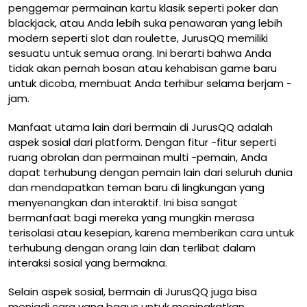
penggemar permainan kartu klasik seperti poker dan
blackjack, atau Anda lebih suka penawaran yang lebih
modern seperti slot dan roulette, JurusQQ memiliki
sesuatu untuk semua orang. Ini berarti bahwa Anda
tidak akan pernah bosan atau kehabisan game baru
untuk dicoba, membuat Anda terhibur selama berjam -
jam.
Manfaat utama lain dari bermain di JurusQQ adalah
aspek sosial dari platform. Dengan fitur -fitur seperti
ruang obrolan dan permainan multi -pemain, Anda
dapat terhubung dengan pemain lain dari seluruh dunia
dan mendapatkan teman baru di lingkungan yang
menyenangkan dan interaktif. Ini bisa sangat
bermanfaat bagi mereka yang mungkin merasa
terisolasi atau kesepian, karena memberikan cara untuk
terhubung dengan orang lain dan terlibat dalam
interaksi sosial yang bermakna.
Selain aspek sosial, bermain di JurusQQ juga bisa
menjadi cara yang bagus untuk meningkatkan