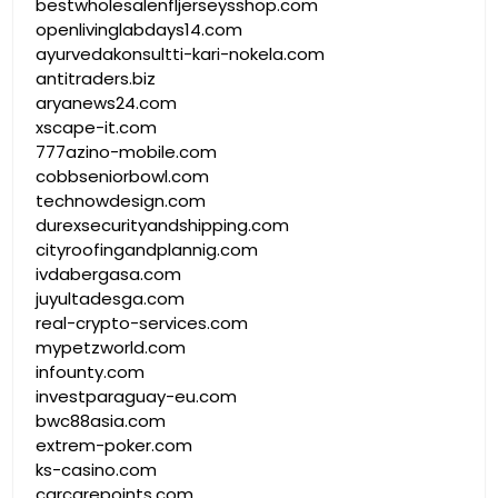
bestwholesalenfljerseysshop.com
openlivinglabdays14.com
ayurvedakonsultti-kari-nokela.com
antitraders.biz
aryanews24.com
xscape-it.com
777azino-mobile.com
cobbseniorbowl.com
technowdesign.com
durexsecurityandshipping.com
cityroofingandplannig.com
ivdabergasa.com
juyultadesga.com
real-crypto-services.com
mypetzworld.com
infounty.com
investparaguay-eu.com
bwc88asia.com
extrem-poker.com
ks-casino.com
carcarepoints.com