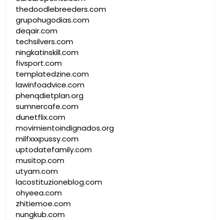
thedoodlebreeders.com
grupohugodias.com
deqair.com
techsilvers.com
ningkatinskill.com
fivsport.com
templatedzine.com
lawinfoadvice.com
phenqdietplan.org
sumnercafe.com
dunetflix.com
movimientoindignados.org
milfxxxpussy.com
uptodatefamily.com
musitop.com
utyam.com
lacostituzioneblog.com
ohyeea.com
zhitiemoe.com
nungkub.com