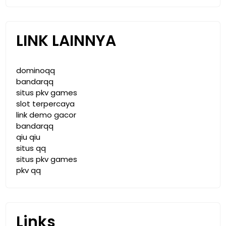
LINK LAINNYA
dominoqq
bandarqq
situs pkv games
slot terpercaya
link demo gacor
bandarqq
qiu qiu
situs qq
situs pkv games
pkv qq
Links