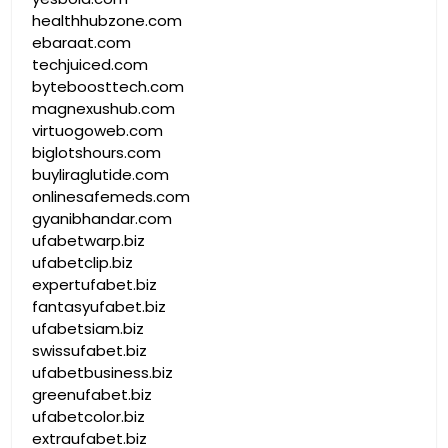
healthhubzone.com
ebaraat.com
techjuiced.com
byteboosttech.com
magnexushub.com
virtuogoweb.com
biglotshours.com
buyliraglutide.com
onlinesafemeds.com
gyanibhandar.com
ufabetwarp.biz
ufabetclip.biz
expertufabet.biz
fantasyufabet.biz
ufabetsiam.biz
swissufabet.biz
ufabetbusiness.biz
greenufabet.biz
ufabetcolor.biz
extraufabet.biz