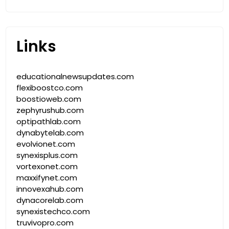
Links
educationalnewsupdates.com
flexiboostco.com
boostioweb.com
zephyrushub.com
optipathlab.com
dynabytelab.com
evolvionet.com
synexisplus.com
vortexonet.com
maxxifynet.com
innovexahub.com
dynacorelab.com
synexistechco.com
truvivopro.com