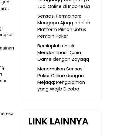
 judi
Judi Online di Indonesia
arq,
Sensasi Permainan:
Mengapa Ajoqq adalah
gi
Platform Pilihan untuk
ingkat
Pemain Poker
Bersiaplah untuk
mainan
Mendominasi Dunia
Game dengan Zoyaqq
ng
Menemukan Sensasi
m
Poker Online dengan
nai
Mejaqq: Pengalaman
yang Wajib Dicoba
mereka
LINK LAINNYA