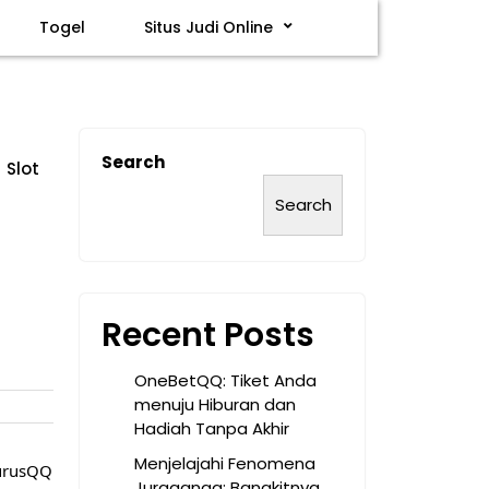
Togel
Situs Judi Online
Search
Slot
Search
Recent Posts
OneBetQQ: Tiket Anda
menuju Hiburan dan
Hadiah Tanpa Akhir
Menjelajahi Fenomena
JurusQQ
Juraganqq: Bangkitnya