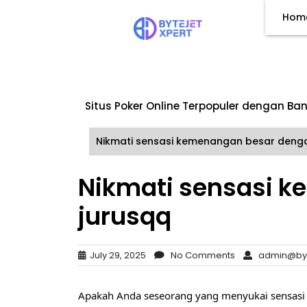
Skip
Hom
to
content
Situs Poker Online Terpopuler dengan Ba
Nikmati sensasi kemenangan besar deng
Nikmati sensasi 
jurusqq
July 29, 2025
No Comments
admin@byt
Apakah Anda seseorang yang menyukai sensasi 