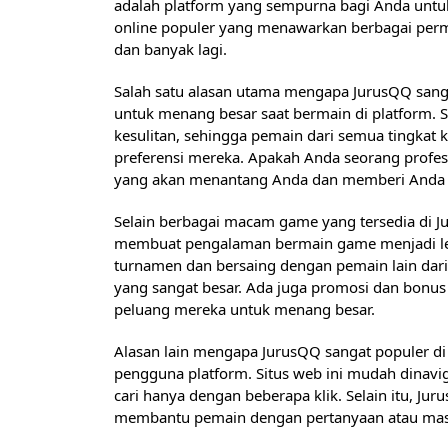
adalah platform yang sempurna bagi Anda untuk
online populer yang menawarkan berbagai perm
dan banyak lagi.
Salah satu alasan utama mengapa JurusQQ sanga
untuk menang besar saat bermain di platform. 
kesulitan, sehingga pemain dari semua tingka
preferensi mereka. Apakah Anda seorang prof
yang akan menantang Anda dan memberi Anda 
Selain berbagai macam game yang tersedia di J
membuat pengalaman bermain game menjadi leb
turnamen dan bersaing dengan pemain lain dar
yang sangat besar. Ada juga promosi dan bonu
peluang mereka untuk menang besar.
Alasan lain mengapa JurusQQ sangat populer d
pengguna platform. Situs web ini mudah dina
cari hanya dengan beberapa klik. Selain itu, 
membantu pemain dengan pertanyaan atau masal