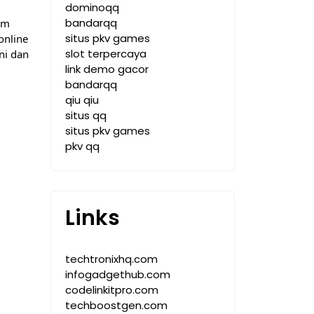
dominoqq
bandarqq
am
situs pkv games
online
slot terpercaya
ni dan
link demo gacor
bandarqq
qiu qiu
situs qq
situs pkv games
pkv qq
m game
erpanas
Links
techtronixhq.com
infogadgethub.com
codelinkitpro.com
techboostgen.com