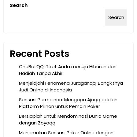
Search
Search
Recent Posts
OneBetQQ: Tiket Anda menuju Hiburan dan
Hadiah Tanpa Akhir
Menjelajahi Fenomena Juraganqq: Bangkitnya
Judi Online di Indonesia
Sensasi Permainan: Mengapa Ajoqq adalah
Platform Pilihan untuk Pemain Poker
Bersiaplah untuk Mendominasi Dunia Game
dengan Zoyaqq
Menemukan Sensasi Poker Online dengan