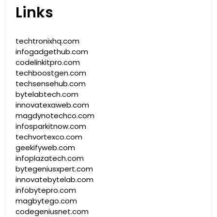
Links
techtronixhq.com
infogadgethub.com
codelinkitpro.com
techboostgen.com
techsensehub.com
bytelabtech.com
innovatexaweb.com
magdynotechco.com
infosparkitnow.com
techvortexco.com
geekifyweb.com
infoplazatech.com
bytegeniusxpert.com
innovatebytelab.com
infobytepro.com
magbytego.com
codegeniusnet.com