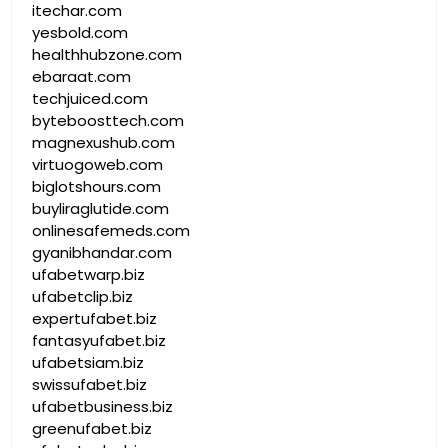
itechar.com
yesbold.com
healthhubzone.com
ebaraat.com
techjuiced.com
byteboosttech.com
magnexushub.com
virtuogoweb.com
biglotshours.com
buyliraglutide.com
onlinesafemeds.com
gyanibhandar.com
ufabetwarp.biz
ufabetclip.biz
expertufabet.biz
fantasyufabet.biz
ufabetsiam.biz
swissufabet.biz
ufabetbusiness.biz
greenufabet.biz