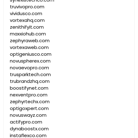
truvivopro.com
vividusco.com
vortexahq.com
zenithifyit.com
maxxiohub.com
zephyraweb.com
vortexaweb.com
optigeniusco.com
novuspherex.com
novaevopro.com
trusparktech.com
trubrandzhq.com
boostifynet.com
nexventpro.com
zephyrtechx.com
optigoxpert.com
novuswayz.com
actifypro.com
dynaboostx.com
instaflexco.com