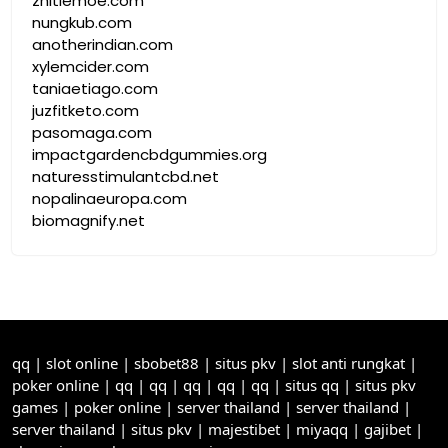
zhitiemoe.com
nungkub.com
anotherindian.com
xylemcider.com
taniaetiago.com
juzfitketo.com
pasomaga.com
impactgardencbdgummies.org
naturesstimulantcbd.net
nopalinaeuropa.com
biomagnify.net
qq
|
slot online
|
sbobet88
|
situs pkv
|
slot anti rungkat
|
poker online
|
qq
|
qq
|
qq
|
qq
|
qq
|
situs qq
|
situs pkv
games
|
poker online
|
server thailand
|
server thailand
|
server thailand
|
situs pkv
|
majestibet
|
miyaqq
|
gajibet
|