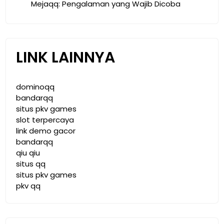
Mejaqq: Pengalaman yang Wajib Dicoba
LINK LAINNYA
dominoqq
bandarqq
situs pkv games
slot terpercaya
link demo gacor
bandarqq
qiu qiu
situs qq
situs pkv games
pkv qq