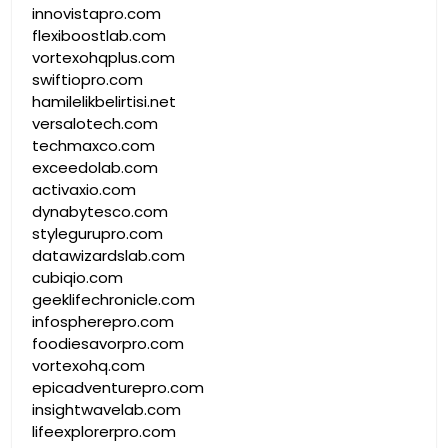
innovistapro.com
flexiboostlab.com
vortexohqplus.com
swiftiopro.com
hamilelikbelirtisi.net
versalotech.com
techmaxco.com
exceedolab.com
activaxio.com
dynabytesco.com
stylegurupro.com
datawizardslab.com
cubiqio.com
geeklifechronicle.com
infospherepro.com
foodiesavorpro.com
vortexohq.com
epicadventurepro.com
insightwavelab.com
lifeexplorerpro.com