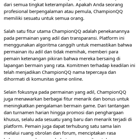
dari semua tingkat keterampilan. Apakah Anda seorang
profesional berpengalaman atau pemula, ChampionQQ
memiliki sesuatu untuk semua orang.
Salah satu fitur utama ChampionQQ adalah penekanannya
pada permainan yang adil dan transparansi. Platform ini
menggunakan algoritma canggih untuk memastikan bahwa
permainan itu adil dan tidak memihak, memberi para
pemain ketenangan pikiran bahwa mereka bersaing di
lapangan bermain yang rata. Komitmen terhadap keadilan ini
telah menjadikan ChampionQQ nama tepercaya dan
dihormati di komunitas game online.
Selain fokusnya pada permainan yang adil, ChampionQQ
juga menawarkan berbagai fitur menarik dan bonus untuk
meningkatkan pengalaman bermain game. Dari tantangan
dan turnamen harian hingga promosi dan penghargaan
khusus, selalu ada sesuatu yang baru dan menarik terjadi di
platform. Pemain juga dapat terhubung satu sama lain
melalui ruang obrolan dan forum, menciptakan rasa