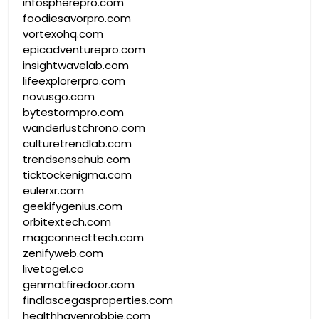
infospherepro.com
foodiesavorpro.com
vortexohq.com
epicadventurepro.com
insightwavelab.com
lifeexplorerpro.com
novusgo.com
bytestormpro.com
wanderlustchrono.com
culturetrendlab.com
trendsensehub.com
ticktockenigma.com
eulerxr.com
geekifygenius.com
orbitextech.com
magconnecttech.com
zenifyweb.com
livetogel.co
genmatfiredoor.com
findlascegasproperties.com
healthhavenrobbie.com