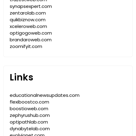
synapsexpert.com
zentarolab.com
quikbiznow.com
xceleroweb.com
optigogoweb.com
brandaroweb.com
zoomifyit.com
Links
educationalnewsupdates.com
flexiboostco.com
boostioweb.com
zephyrushub.com
optipathlab.com
dynabytelab.com
evolvionet.com