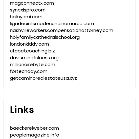
magconnectx.com
synexispro.com
holayomi.com
ligadeciclismodecundinamarca.com
nashvilleworkerscompensationattorney.com
holyfamilycathedralschool.org
londonkiddy.com
ufabetcoaching.biz
davismindfulness.org
millionairebyte.com
fortechday.com
getcaminorealestateusa.xyz
Links
baeckereiweber.com
peoplemagazine.info