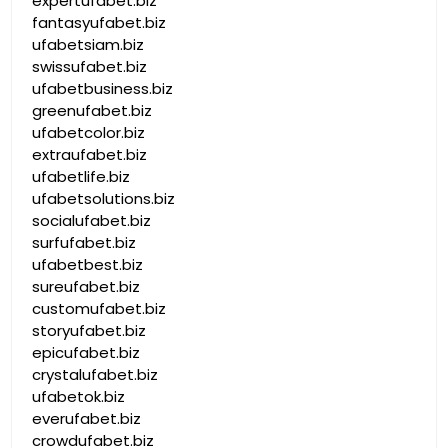
expertufabet.biz
fantasyufabet.biz
ufabetsiam.biz
swissufabet.biz
ufabetbusiness.biz
greenufabet.biz
ufabetcolor.biz
extraufabet.biz
ufabetlife.biz
ufabetsolutions.biz
socialufabet.biz
surfufabet.biz
ufabetbest.biz
sureufabet.biz
customufabet.biz
storyufabet.biz
epicufabet.biz
crystalufabet.biz
ufabetok.biz
everufabet.biz
crowdufabet.biz