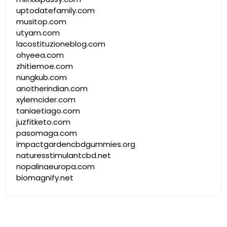
uptodatefamily.com
musitop.com
utyam.com
lacostituzioneblog.com
ohyeea.com
zhitiemoe.com
nungkub.com
anotherindian.com
xylemcider.com
taniaetiago.com
juzfitketo.com
pasomaga.com
impactgardencbdgummies.org
naturesstimulantcbd.net
nopalinaeuropa.com
biomagnify.net