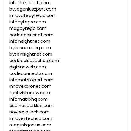
infoplazatech.com
bytegeniusxpert.com
innovatebytelab.com
infobytepro.com
magbytego.com
codegeniusnet.com
infoinsightnet.com
bytesourcehq.com
byteinsightnet.com
codepulsetechco.com
digizineweb.com
codeconnectx.com
infomatrixxpert.com
innovexaronet.com
techvistanow.com
infomatrixhq.com
cubixiosparklab.com
novaevotech.com
innovextechco.com
maglinkgenius.com