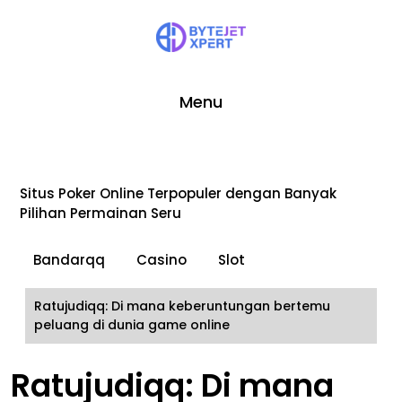
Skip
to
content
Menu
Situs Poker Online Terpopuler dengan Banyak
Pilihan Permainan Seru
Bandarqq
Casino
Slot
Ratujudiqq: Di mana keberuntungan bertemu
peluang di dunia game online
Ratujudiqq: Di mana