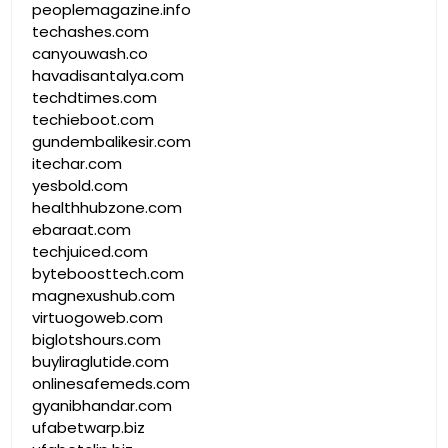
peoplemagazine.info
techashes.com
canyouwash.co
havadisantalya.com
techdtimes.com
techieboot.com
gundembalikesir.com
itechar.com
yesbold.com
healthhubzone.com
ebaraat.com
techjuiced.com
byteboosttech.com
magnexushub.com
virtuogoweb.com
biglotshours.com
buyliraglutide.com
onlinesafemeds.com
gyanibhandar.com
ufabetwarp.biz