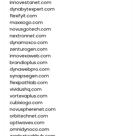
innovestanet.com
dynabytexpert.com
flexifyit.com
maxxiogo.com
novusgotech.com
nextronnet.com
dynamoxco.com
zenturogen.com
innovexaweb.com
brandioplus.com
dynawebpro.com
synapsegen.com
flexipathlab.com
vividushq.com
vortexaplus.com
cubixiogo.com
novuspherenet.com
orbitechnet.com
optiwavex.com
omnidynoco.com
zephyrtechhub.com