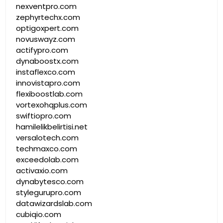
nexventpro.com
zephyrtechx.com
optigoxpert.com
novuswayz.com
actifypro.com
dynaboostx.com
instaflexco.com
innovistapro.com
flexiboostlab.com
vortexohqplus.com
swiftiopro.com
hamilelikbelirtisi.net
versalotech.com
techmaxco.com
exceedolab.com
activaxio.com
dynabytesco.com
stylegurupro.com
datawizardslab.com
cubiqio.com