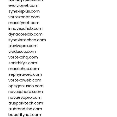
evolvionet.com
synexisplus.com
vortexonet.com
maxxifynet.com
innovexahub.com
dynacorelab.com
synexistechco.com
truvivopro.com
vividusco.com
vortexahq.com
zenithifyit.com
maxxiohub.com
zephyraweb.com
vortexaweb.com
optigeniusco.com
novuspherex.com
novaevopro.com
trusparktech.com
trubrandzhq.com
boostifynet.com