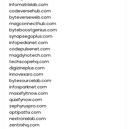
infomatrixlab.com
codeversehub.com
byteverseweb.com
magconnecthub.com
byteboostgenius.com
synapsegoplus.com
infopedianet.com
codepulsenet.com
magdynotech.com
techscopehq.com
digizineplus.com
innovexaro.com
bytesourcelab.com
infosparknet.com
maxxifyitnow.com
quixifynow.com
zephyruspro.com
optipathx.com
nextronixlab.com
zentrixhq.com