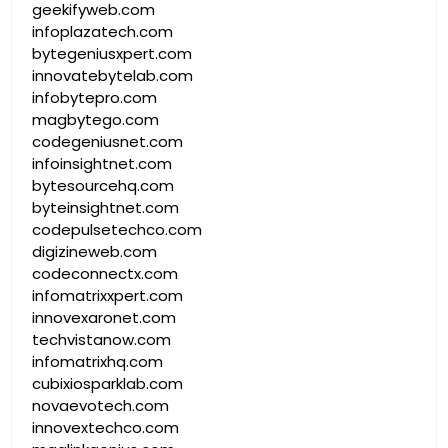
geekifyweb.com
infoplazatech.com
bytegeniusxpert.com
innovatebytelab.com
infobytepro.com
magbytego.com
codegeniusnet.com
infoinsightnet.com
bytesourcehq.com
byteinsightnet.com
codepulsetechco.com
digizineweb.com
codeconnectx.com
infomatrixxpert.com
innovexaronet.com
techvistanow.com
infomatrixhq.com
cubixiosparklab.com
novaevotech.com
innovextechco.com