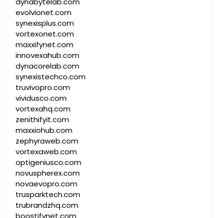
dynabytelab.com
evolvionet.com
synexisplus.com
vortexonet.com
maxxifynet.com
innovexahub.com
dynacorelab.com
synexistechco.com
truvivopro.com
vividusco.com
vortexahq.com
zenithifyit.com
maxxiohub.com
zephyraweb.com
vortexaweb.com
optigeniusco.com
novuspherex.com
novaevopro.com
trusparktech.com
trubrandzhq.com
boostifynet.com