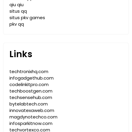
qiu qiu
situs qq
situs pkv games
pkv qq
Links
techtronixhq.com
infogadgethub.com
codelinkitpro.com
techboostgen.com
techsensehub.com
bytelabtech.com
innovatexaweb.com
magdynotechco.com
infosparkitnow.com
techvortexco.com