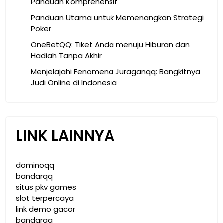
Panduan Komprehensif
Panduan Utama untuk Memenangkan Strategi
Poker
OneBetQQ: Tiket Anda menuju Hiburan dan
Hadiah Tanpa Akhir
Menjelajahi Fenomena Juraganqq: Bangkitnya
Judi Online di Indonesia
LINK LAINNYA
dominoqq
bandarqq
situs pkv games
slot terpercaya
link demo gacor
bandarqq