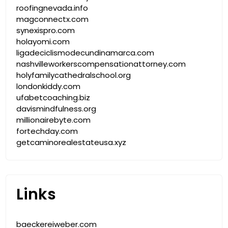
roofingnevada.info
magconnectx.com
synexispro.com
holayomi.com
ligadeciclismodecundinamarca.com
nashvilleworkerscompensationattorney.com
holyfamilycathedralschool.org
londonkiddy.com
ufabetcoaching.biz
davismindfulness.org
millionairebyte.com
fortechday.com
getcaminorealestateusa.xyz
Links
baeckereiweber.com