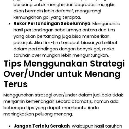
berjuang untuk menghindari degradasi mungkin
akan bermain lebih defensif, mengurangi
kemungkinan gol yang tercipta.
Rekor Pertandingan Sebelumnya
: Menganalisis
hasil pertandingan sebelumnya antara dua tim
yang akan bertanding juga bisa memberikan
petunjuk. Jika tim-tim tersebut biasanya terlibat
dalam pertandingan dengan banyak gol, maka
taruhan over mungkin lebih menguntungkan.
Tips Menggunakan Strategi
Over/Under untuk Menang
Terus
Menggunakan strategi over/under dalam judi bola tidak
menjamin kemenangan secara otomatis, namun ada
beberapa tips yang dapat membantu Anda
meningkatkan peluang menang.
Jangan Terlalu Serakah
: Walaupun hasil taruhan