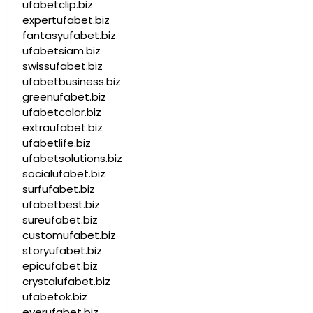
ufabetclip.biz
expertufabet.biz
fantasyufabet.biz
ufabetsiam.biz
swissufabet.biz
ufabetbusiness.biz
greenufabet.biz
ufabetcolor.biz
extraufabet.biz
ufabetlife.biz
ufabetsolutions.biz
socialufabet.biz
surfufabet.biz
ufabetbest.biz
sureufabet.biz
customufabet.biz
storyufabet.biz
epicufabet.biz
crystalufabet.biz
ufabetok.biz
everufabet.biz