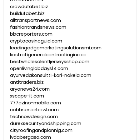
crowdufabet.biz
buildufabet.biz
alltransportnews.com
fashiontrandsnews.com
bbcreporters.com
cryptocasinoguid.com
leadingedgemarketingsolutionsmi.com
kastratigeneralcontractinginc.co
bestwholesalenfljerseysshop.com
openlivinglabdays14.com
ayurvedakonsultti-kari-nokela.com
antitraders.biz
aryanews24.com
xscape-it.com
777azino-mobile.com
cobbseniorbowl.com
technowdesign.com
durexsecurityandshipping.com
cityroofingandplannig.com
ivdabergasa.com