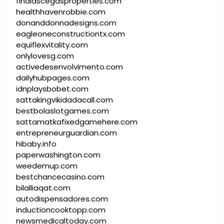
findlascegasproperties.com
healthhavenrobbie.com
donanddonnadesigns.com
eagleoneconstructiontx.com
equiflexvitality.com
onlylovesg.com
activedesenvolvimento.com
dailyhubpages.com
idnplaysbobet.com
sattakingvikidadacall.com
bestbolaslotgames.com
sattamatkafixedgamehere.com
entrepreneurguardian.com
hibaby.info
paperwashington.com
weedemup.com
bestchancecasino.com
bilalliaqat.com
autodispensadores.com
inductioncooktopp.com
newsmedicaltoday.com