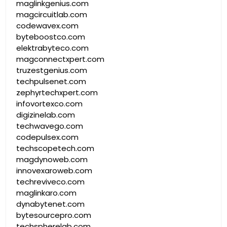
maglinkgenius.com
magcircuitlab.com
codewavex.com
byteboostco.com
elektrabyteco.com
magconnectxpert.com
truzestgenius.com
techpulsenet.com
zephyrtechxpert.com
infovortexco.com
digizinelab.com
techwavego.com
codepulsex.com
techscopetech.com
magdynoweb.com
innovexaroweb.com
techreviveco.com
maglinkaro.com
dynabytenet.com
bytesourcepro.com
techspherelab.com