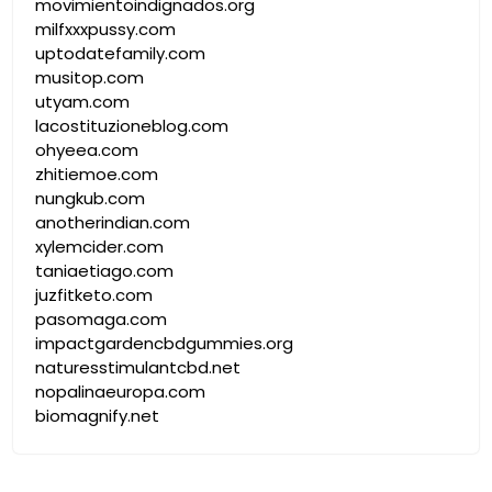
movimientoindignados.org
milfxxxpussy.com
uptodatefamily.com
musitop.com
utyam.com
lacostituzioneblog.com
ohyeea.com
zhitiemoe.com
nungkub.com
anotherindian.com
xylemcider.com
taniaetiago.com
juzfitketo.com
pasomaga.com
impactgardencbdgummies.org
naturesstimulantcbd.net
nopalinaeuropa.com
biomagnify.net