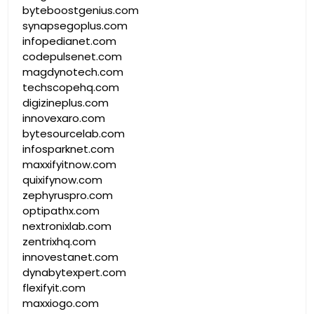
byteboostgenius.com
synapsegoplus.com
infopedianet.com
codepulsenet.com
magdynotech.com
techscopehq.com
digizineplus.com
innovexaro.com
bytesourcelab.com
infosparknet.com
maxxifyitnow.com
quixifynow.com
zephyruspro.com
optipathx.com
nextronixlab.com
zentrixhq.com
innovestanet.com
dynabytexpert.com
flexifyit.com
maxxiogo.com