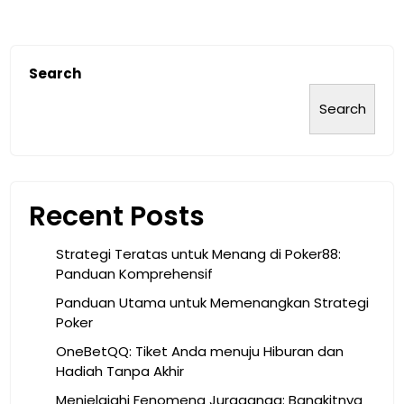
navigation
AbangQQ
untuk Kesehatan Secara
Keseluruhan
Search
Search
Recent Posts
Strategi Teratas untuk Menang di Poker88:
Panduan Komprehensif
Panduan Utama untuk Memenangkan Strategi
Poker
OneBetQQ: Tiket Anda menuju Hiburan dan
Hadiah Tanpa Akhir
Menjelajahi Fenomena Juraganqq: Bangkitnya