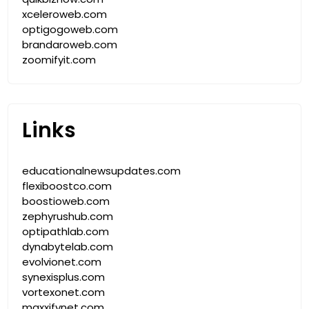
xceleroweb.com
optigogoweb.com
brandaroweb.com
zoomifyit.com
Links
educationalnewsupdates.com
flexiboostco.com
boostioweb.com
zephyrushub.com
optipathlab.com
dynabytelab.com
evolvionet.com
synexisplus.com
vortexonet.com
maxxifynet.com