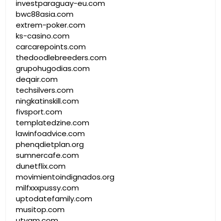
investparaguay-eu.com
bwc88asia.com
extrem-poker.com
ks-casino.com
carcarepoints.com
thedoodlebreeders.com
grupohugodias.com
deqair.com
techsilvers.com
ningkatinskill.com
fivsport.com
templatedzine.com
lawinfoadvice.com
phenqdietplan.org
sumnercafe.com
dunetflix.com
movimientoindignados.org
milfxxxpussy.com
uptodatefamily.com
musitop.com
utyam.com