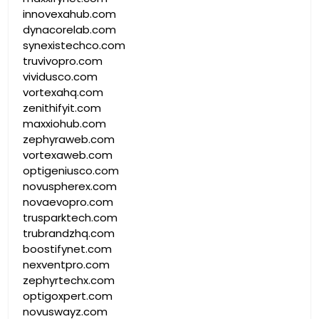
innovexahub.com
dynacorelab.com
synexistechco.com
truvivopro.com
vividusco.com
vortexahq.com
zenithifyit.com
maxxiohub.com
zephyraweb.com
vortexaweb.com
optigeniusco.com
novuspherex.com
novaevopro.com
trusparktech.com
trubrandzhq.com
boostifynet.com
nexventpro.com
zephyrtechx.com
optigoxpert.com
novuswayz.com