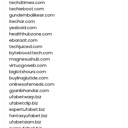
techdtimes.com
techieboot.com
gundembalikesir.com
itechar.com
yesbold.com
healthhubzone.com
ebaraat.com
techjuiced.com
byteboosttech.com
magnexushub.com
virtuogoweb.com
biglotshours.com
buyliraglutide.com
onlinesafemeds.com
gyanibhandar.com
ufabetwarp.biz
ufabetclip.biz
expertufabet.biz
fantasyufabet.biz
ufabetsiam.biz